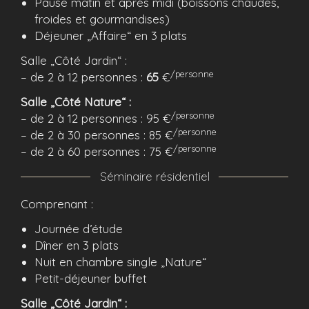
Pause matin et après midi (boissons chaudes,
froides et gourmandises)
Déjeuner „Affaire“ en 3 plats
Salle „Côté Jardin“ :
/personne
– de 2 à 12 personnes :
65
€
Salle „Côté Nature“ :
/personne
– de 2 à 12 personnes : 95 €
/personne
– de 2 à 30 personnes : 85 €
/personne
– de 2 à 60 personnes : 75 €
Séminaire résidentiel
Comprenant :
Journée d’étude
Dîner en 3 plats
Nuit en chambre single „Nature“
Petit-déjeuner buffet
Salle „Côté Jardin“ :